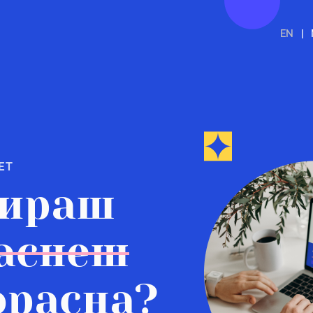
EN
|
ЕТ
дираш
раснеш
орасна?