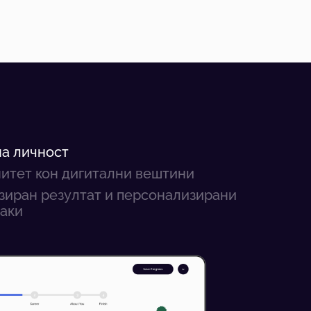
на личност
итет кон дигитални вештини
зиран резултат и персонализирани
аки