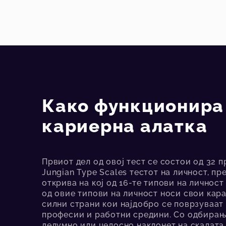
Како функционира
кариерна алатка
Првиот дел од овој тест се состои од 32 
Jungian Type Scales тестот на личност, пр
открива на кој од 16-те типови на личност
од овие типови на личност носи свои кар
силни страни кои најдобро се поврзуваат
професии и работни средини. Со одбирaњ
делумно или целосно наклонет на скалата 