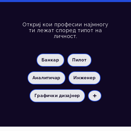
Откриј кои професии најмногу
ти лежат според типот на
личност.
Банкар
Пилот
Аналитичар
Инженер
Графички дизајнер