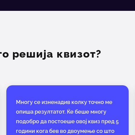
го решија квизот?
Многу се изненадив колку точно ме
опиша резултатот. Ќе беше многу
подобро да постоеше овој квиз пред 5
години кога бев во двоумење со што