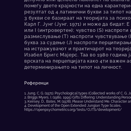
помеѓу двете крајности на една карактер
резултат од 4 латинични букви за типот н
3 букви се базираат на теоријата за псих
Карл Г. Јунг (Јунг, 1971) и може да бидат: 
или I (интровертен); чувство (S) наспроти и
размислување (Т) наспроти чувствување (F
буква за судење (Ј) наспроти перципирање
на истражувачот и практичарот на теорија
Изабел Бригс Мајерс. Таа во 1980 година 
врската на перцепцијата како 4ти важен а
детерминирањето на типот на личност.
Референци
1. Jung, C. G. (1971). Psychological types (Collected works of C. G.
2. Briggs Myers, I. (1980, 1995) Gifts Differing: Understanding Pers
3. Keirsey, D., Bates, M. (1978). Please Understand Me. Characte
4. Development of the Open Extended Jungian Type Scales,
https://openpsychometrics.org/tests/OJTS/development/