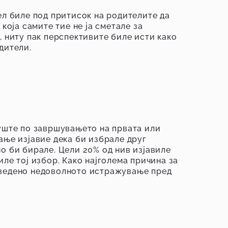
ел биле под притисок на родителите да
 која самите тие не ја сметале за
, ниту пак перспективите биле исти како
дители.
уште по завршувањето на првата или
ање изјавие дека би избрале друг
о би бирале. Цели 20% од нив изјавиле
иле тој избор. Како најголема причина за
ведено недоволното истражување пред