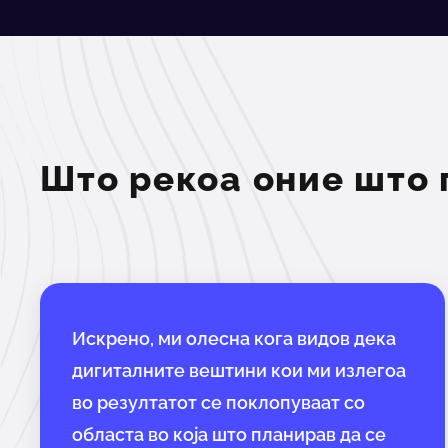
Што рекоа оние што 
Искрено, ми олесна кога видов дека
дигиталните вештини кои ми излегоа
во резултатот се поклопуваат со
областа во која што планирав да се