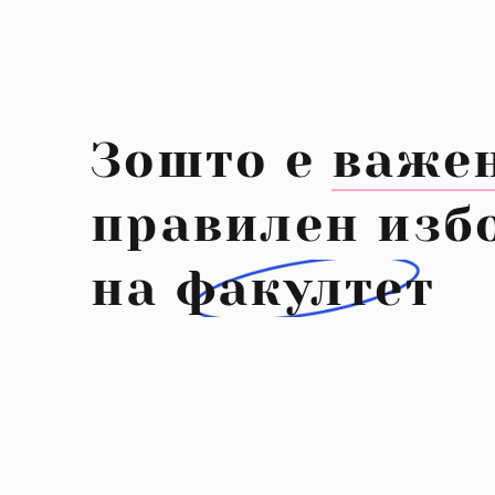
Зошто е
важе
правилен изб
на
факултет