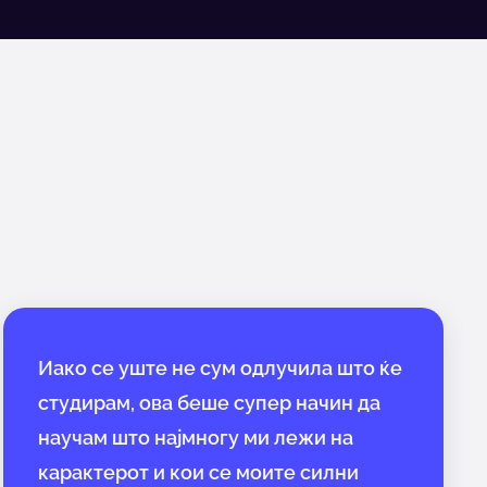
Иако се уште не сум одлучилa што ќе
студирам, ова беше супер начин да
научам што најмногу ми лежи на
карактерот и кои се моите силни