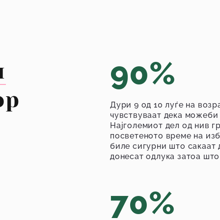
90%
н
ор
Дури 9 од 10 луѓе на возр
чувствуваат дека можеби 
Најголемиот дел од нив г
посветеното време на изб
биле сигурни што сакаат 
донесат одлука затоа што
70%