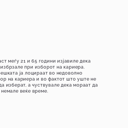
аст меѓу 21 и 65 години изјавиле дека
избрзале при изборот на кариера.
решката ја лоцираат во недоволно
ор на кариера и во фактот што уште не
да изберат, а чуствувале дека мораат да
 немале веќе време.