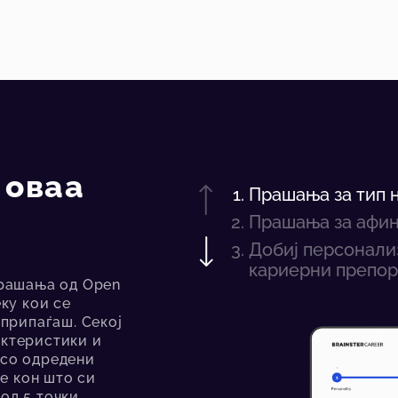
 оваа
Прашања за тип 
Прашања за афин
Добиј персонали
кариерни препор
прашања од Open
еку кои се
 припаѓаш. Секој
актеристики и
 со одредени
е кон што си
од 5 точки