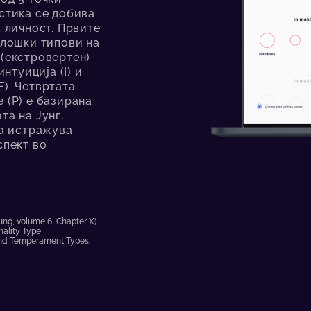
истика се добива
а личност. Првите
олошки типови на
E (екстровертен)
нтуиција (I) и
). Четвртата
 (P) е базирана
та на Јунг,
ја истражува
спект во
 Jung, volume 6, Chapter X)
onality Type
r and Temperament Types.